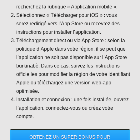
recherchez la rubrique « Application mobile ».
Sélectionnez « Télécharger pour iOS »
: vous
serez redirigé vers l’App Store ou recevrez des
instructions pour installer l’application.
Téléchargement direct ou via App Store
: selon la
politique d’Apple dans votre région, il se peut que
l’application ne soit pas disponible sur l’App Store
burkinabè. Dans ce cas, suivez les instructions
officielles pour modifier la région de votre identifiant
Apple ou téléchargez une version web-app
optimisée.
Installation et connexion
: une fois installée, ouvrez
l’application, connectez-vous ou créez votre
compte.
OBTENEZ UN SUPER BONUS POUR