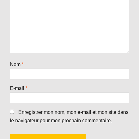
Nom
*
E-mail
*
Enregistrer mon nom, mon e-mail et mon site dans
le navigateur pour mon prochain commentaire.