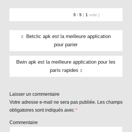
5
/
5
(
1
vote
)
Betclic apk est la meilleure application
P
r
pour parier
e
v
Bwin apk est la meilleure application pour les
N
i
e
paris rapides
o
x
u
t
s
p
Laisser un commentaire
p
o
Votre adresse e-mail ne sera pas publiée.
Les champs
o
s
obligatoires sont indiqués avec
*
s
t
Commentaire
t
:
: