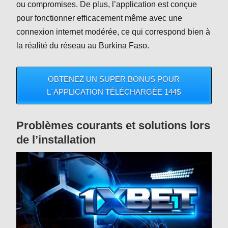
ou compromises. De plus, l’application est conçue
pour fonctionner efficacement même avec une
connexion internet modérée, ce qui correspond bien à
la réalité du réseau au Burkina Faso.
OBTENEZ UN SUPER BONUS POUR
L`APPLICATION TÉLÉCHARGÉE 144$
Problèmes courants et solutions lors
de l’installation