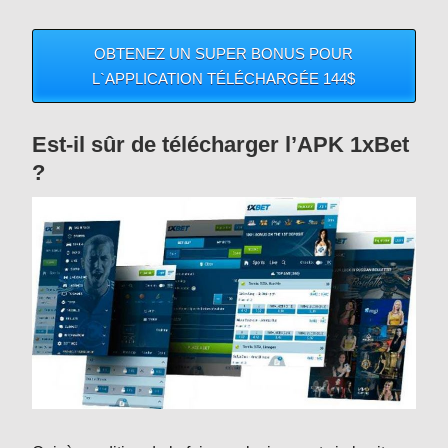
OBTENEZ UN SUPER BONUS POUR
L`APPLICATION TÉLÉCHARGÉE 144$
Est-il sûr de télécharger l’APK 1xBet
?