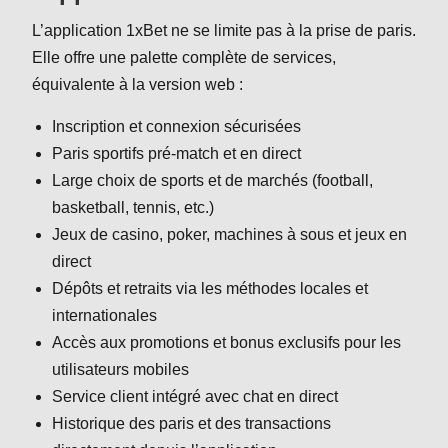
L’application 1xBet ne se limite pas à la prise de paris.
Elle offre une palette complète de services,
équivalente à la version web :
Inscription et connexion sécurisées
Paris sportifs pré-match et en direct
Large choix de sports et de marchés (football,
basketball, tennis, etc.)
Jeux de casino, poker, machines à sous et jeux en
direct
Dépôts et retraits via les méthodes locales et
internationales
Accès aux promotions et bonus exclusifs pour les
utilisateurs mobiles
Service client intégré avec chat en direct
Historique des paris et des transactions