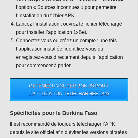
l’option « Sources inconnues » pour permettre
l’installation du fichier APK.
Lancez l’installation
: ouvrez le fichier téléchargé
pour installer l’application 1xBet.
Connectez-vous ou créez un compte
: une fois
l’application installée, identifiez-vous ou
enregistrez-vous directement depuis l’application
pour commencer à parier.
OBTENEZ UN SUPER BONUS POUR
L`APPLICATION TÉLÉCHARGÉE 144$
Spécificités pour le Burkina Faso
Il est recommandé de toujours télécharger l’APK
depuis le site officiel afin d’éviter les versions piratées