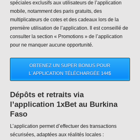
spéciales exclusifs aux utilisateurs de l’application
mobile, notamment des paris gratuits, des
multiplicateurs de cotes et des cadeaux lors de la
première utilisation de l’application. Il est conseillé de
consulter la section « Promotions » de l’application
pour ne manquer aucune opportunité.
OBTENEZ UN SUPER BONUS POUR
L`APPLICATION TÉLÉCHARGÉE 144$
Dépôts et retraits via
l’application 1xBet au Burkina
Faso
L’application permet d’effectuer des transactions
sécurisées, adaptées aux réalités locales :